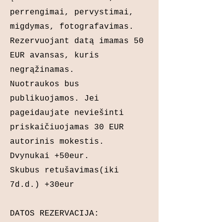
perrengimai, pervystimai,
migdymas, fotografavimas.
Rezervuojant datą imamas 50
EUR avansas, kuris
negrąžinamas.
Nuotraukos bus
publikuojamos. Jei
pageidaujate neviešinti
priskaičiuojamas 30 EUR
autorinis mokestis.
Dvynukai +50eur.
Skubus retušavimas(iki
7d.d.) +30eur
DATOS REZERVACIJA: