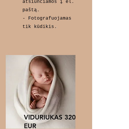
atsiunčiamos į el.
paštą.
- Fotografuojamas
tik kūdikis.
VIDURIUKAS 320
EUR