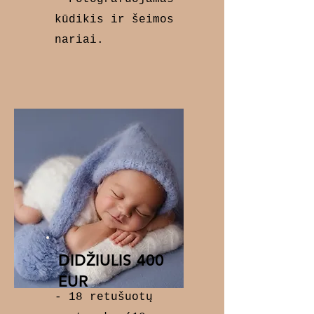
kūdikis ir šeimos
nariai.
DIDŽIULIS 400
EUR
- 18 retušuotų