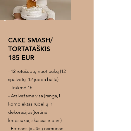
CAKE SMASH/
TORTATAŠKIS
185 EUR
- 12 retušuotų nuotraukų (12
spalvotų, 12 juoda balta)
- Trukmė 1h
- Atsivežama visa įranga,1
komplektas rūbelių ir
dekoracijos(tortinė,
krepšiukai, skaičiai ir pan.)
- Fotosesija Jūsų namuose.