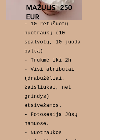
MAŽULIS 250
EUR
- 10 retušuotų
nuotraukų (10
spalvotų, 10 juoda
balta)
- Trukmė iki 2h
- Visi atributai
(drabužėliai,
žaisliukai, net
grindys)
atsivežamos.
- Fotosesija Jūsų
namuose.
- Nuotraukos