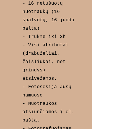
- 16 retušuotų
nuotraukų (16
spalvotų, 16 juoda
balta)
- Trukmė iki 3h
- Visi atributai
(drabužėliai,
žaisliukai, net
grindys)
atsivežamos.
- Fotosesija Jūsų
namuose.
- Nuotraukos
atsiunčiamos į el.
paštą.
- Fotografuojamas