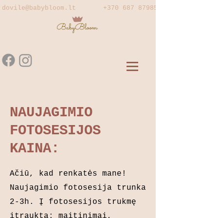
dovile@babybloom.lt
+370 687 87985
NAUJAGIMIO
FOTOSESIJOS
KAINA:
Ačiū, kad renkatės mane!
Naujagimio fotosesija trunka
2-3h. Į fotosesijos trukmę
įtraukta: maitinimai,