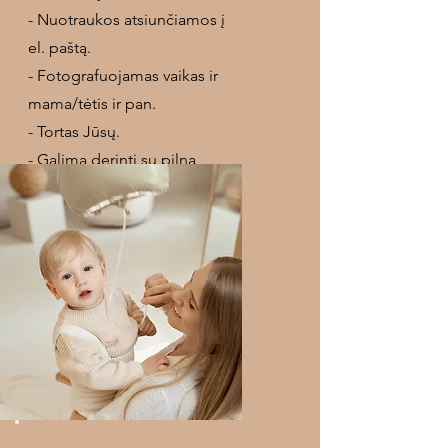
- Nuotraukos atsiunčiamos į
el. paštą.
- Fotografuojamas vaikas ir
mama/tėtis ir pan.
- Tortas Jūsų.
- Galima derinti su pilna
šeimos fotosesija
STUDIJOJE +35 eur