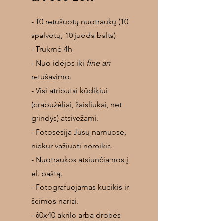
- 10 retušuotų nuotraukų (10
spalvotų, 10 juoda balta)
- Trukmė 4h
- Nuo idėjos iki
fine art
retušavimo.
- Visi atributai kūdikiui
(drabužėliai, žaisliukai, net
grindys) atsivežami.
- Fotosesija Jūsų namuose,
niekur važiuoti nereikia.
- Nuotraukos atsiunčiamos į
el. paštą.
- Fotografuojamas kūdikis ir
šeimos nariai.
- 60x40 akrilo arba drobės